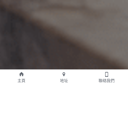
主頁
地址
聯絡我們
食得健康啲
生活健康啲
中西食譜