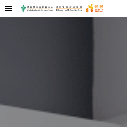
×
×
部落格分類
商品分類
首頁
媒體報導
關於我們
最新資訊
醫療服務
服務使命
食得健康
專業團隊
健康管理
西醫服務
中西食譜
最新資訊
中醫服務
西醫診所
癌症支援服務
健康服務計劃
媒體報導
生活得健康
家庭藥房
院舍外展醫生到診服務
中醫診所
健康知多啲
賽馬會We WATCH 優活健康計劃
健康產品及服務
賽馬會癌症康復者關護計劃
聯絡我們
牙科服務
觀塘區中醫診所暨教研中心
食好啲
賽馬會「熱島．熱不倒」社區抗熱計劃
養生花茶
搜索
營養服務
想戒煙
賽馬會樂眠無憂計劃
營養服務
保健湯包
加入會員!
護士診所
開心啲
身體檢查計劃