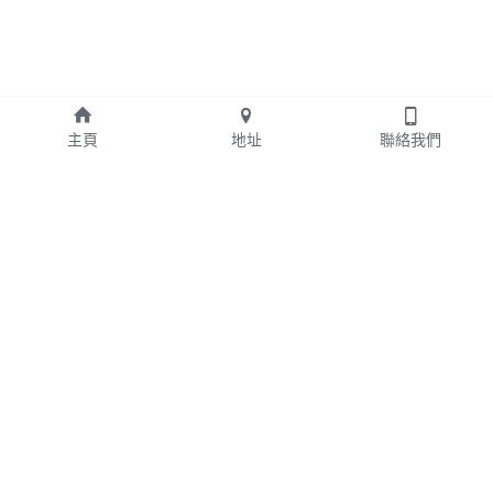
主頁
地址
聯絡我們
我們的服務
中醫服務
西醫服務
家庭藥房
臨床心理服務
營養服務
物理治療服務
牙科服務
足病診療服務
護士診所
網站地圖
聯絡
我們