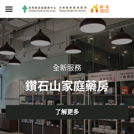
×
×
部落格分類
商品分類
首頁
媒體報導
關於我們
最新資訊
醫療服務
服務使命
食得健康
專業團隊
健康管理
西醫服務
全新服務
中西食譜
最新資訊
中醫服務
西醫診所
癌症支援服務
健康服務計劃
鑽石山家庭藥房
媒體報導
生活得健康
家庭藥房
院舍外展醫生到診服務
中醫診所
健康知多啲
賽馬會We WATCH 優活健康計劃
健康產品及服務
賽馬會癌症康復者關護計劃
聯絡我們
牙科服務
觀塘區中醫診所暨教研中心
食好啲
賽馬會「熱島．熱不倒」社區抗熱計劃
養生花茶
搜索
了解更多
營養服務
想戒煙
賽馬會樂眠無憂計劃
營養服務
保健湯包
加入會員!
護士診所
開心啲
身體檢查計劃