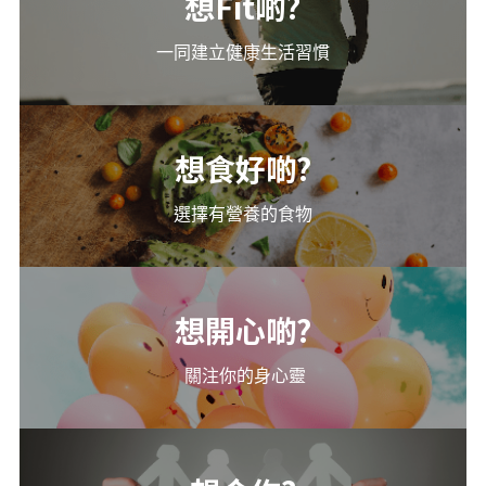
想Fit啲?
一同建立健康生活習慣
想
食好
啲?
選擇有營養的食物
想開心啲?
 關注你的身心靈