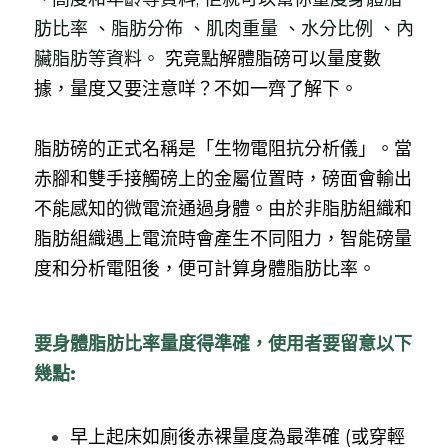
肪比率 、脂肪分佈 、肌肉重量 、水分比例 、內
物理治療服務
臨床心理服務
企業醫療計劃
臟脂肪等資料。 
究竟點解體脂磅可以量度數
臨床心理服務
健體課程
據，量度又要注意咩？不如一齊了解下。
足病診療服務
脂肪磅的正式名稱是「生物電阻抗分析儀」。當
赤腳和雙手接觸磅上的金屬位置時，磅面會輸出
不能感知的微電流通過身體。由於非脂肪組織和
脂肪組織遇上電流時會產生不同阻力，智能磅量
度和分析電阻後，便可計算身體脂肪比率。
要身體脂肪比率量度得準確，使用者要留意以下
幾點:
早上起床如廁後赤裸量度為最準確 (或穿輕