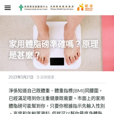
×
商品分類
首頁
關於我們
醫療服務
服務使命
家用體脂磅準確嗎？原理
專業團隊
是甚麼？ 
健康管理
西醫服務
最新資訊
中醫服務
西醫診所
癌症支援服務
健康服務計劃
媒體報導
家庭藥房
院舍外展醫生到診服務
中醫診所
健康知多啲
賽馬會We WATCH 優活健康計劃
健康產品及服務
賽馬會癌症康復者關護計劃
·
2023年3月21日
生活得健康
聯絡我們
牙科服務
觀塘區中醫診所暨教研中心
食好啲
賽馬會「熱島．熱不倒」社區抗熱計劃
養生花茶
搜索
淨係知道自己既體重、體重指標(BMI)同腰圍，
已經滿足唔到你注重健康既需要。市面上的家用
營養服務
想戒煙
賽馬會樂眠無憂計劃
營養服務
保健湯包
加入會員!
體脂磅可能幫到你，只要你根據指示先輸入性別 
護士診所
開心啲
身體檢查計劃
、高度和年齡等資料; 佢就可以幫你量度身體脂