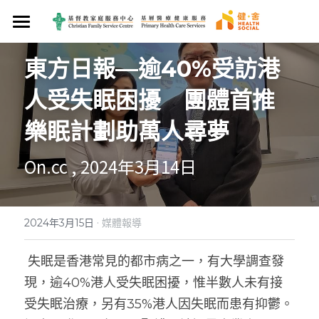
×
商品分類
首頁
東方日報—逾40%受訪港
關於我們
人受失眠困擾　團體首推
醫療服務
服務使命
樂眠計劃助萬人尋夢　
專業團隊
健康管理
西醫服務
On.cc , 2024年3月14日
最新資訊
中醫服務
西醫診所
癌症支援服務
健康服務計劃
媒體報導
家庭藥房
院舍外展醫生到診服務
中醫診所
健康知多啲
賽馬會We WATCH 優活健康計劃
健康產品及服務
賽馬會癌症康復者關護計劃
·
2024年3月15日
媒體報導
聯絡我們
牙科服務
觀塘區中醫診所暨教研中心
食好啲
賽馬會「熱島．熱不倒」社區抗熱計劃
養生花茶
搜索
 失眠是香港常見的都市病之一，有大學調查發
營養服務
想戒煙
賽馬會樂眠無憂計劃
營養服務
保健湯包
現，逾40%港人受失眠困擾，惟半數人未有接
加入會員!
受失眠治療，另有35%港人因失眠而患有抑鬱。
護士診所
開心啲
身體檢查計劃