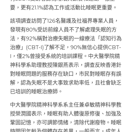
要，更有21.1%認為工作或活動比睡眠更重要。
該項調查訪問了126名醫護及社福界專業人員，
發現有80%受訪前線人員不了解處理失眠的方
法，有92%稱對治療失眠的一線療法「認知行為
治療」(CBT-I)了解不足，90%無信心提供CBT-
I，僅2%曾接受系統的培訓課程。中大醫學院精
神科學系助理教授陳銀燕表示，調查反映香港針
對睡眠問題的服務存在缺口，市民對睡眠存有誤
解，認為失眠不是大事致求助率低，且社會缺乏
已培訓的睡眠治療師。						
中大醫學院精神科學系系主任兼卓敏精神科學教
授榮潤國表示，睡眠有助人體復原修復、加強及
鞏固記憶，亦可調節情緒，清除代謝廢物。睡眠
時間因年齡及個體存在差異，一般而言，成年人