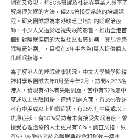
調查又發現，有80%醫護及社福界專業人員不了
物理治療服務
臨床心理服務
解處理失眠的方法，僅2%曾接受系統的培訓課
企業醫療計劃
程。研究團隊認為本港缺乏已培訓的睡眠治療
臨床心理服務
健體課程
師，不少人又過於輕視失眠的影響。推出全港首
個針對睡眠健康的大型社區推廣計劃「賽馬會樂
足病診療服務
眠無憂計劃」，目標在3年半內為1萬人提供個人
化睡眠指導。
為了解港人的睡眠健康狀況，中文大學醫學院精
神科學系團隊去年8月至今年2月，訪問4,283名
港人，發現有41%有失眠問題，當中有32%屬中
度或以上失眠困擾。情緒問題方面，有35%受訪
者有中度或以上抑鬱症狀，有25%有中度或以上
焦慮症狀。有50%受訪者未有接受失眠治療，曾
接受心理治療的人士更只有10%。調查又指，只
有53.3%受訪者認為睡眠與飲食和運動一樣重