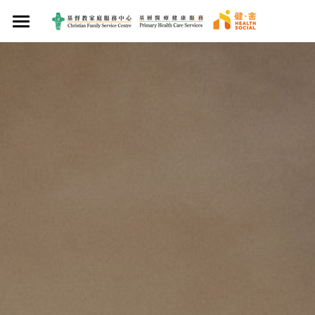
×
×
部落格分類
商品分類
首頁
媒體報導
關於我們
最新資訊
醫療服務
服務使命
食得健康
專業團隊
健康管理
西醫服務
中西食譜
最新資訊
中醫服務
西醫診所
癌症支援服務
健康服務計劃
媒體報導
生活得健康
家庭藥房
院舍外展醫生到診服務
中醫診所
健康知多啲
賽馬會We WATCH 優活健康計劃
健康產品及服務
賽馬會癌症康復者關護計劃
聯絡我們
牙科服務
觀塘區中醫診所暨教研中心
食好啲
賽馬會「熱島．熱不倒」社區抗熱計劃
養生花茶
搜索
營養服務
想戒煙
賽馬會樂眠無憂計劃
營養服務
保健湯包
加入會員!
護士診所
開心啲
身體檢查計劃