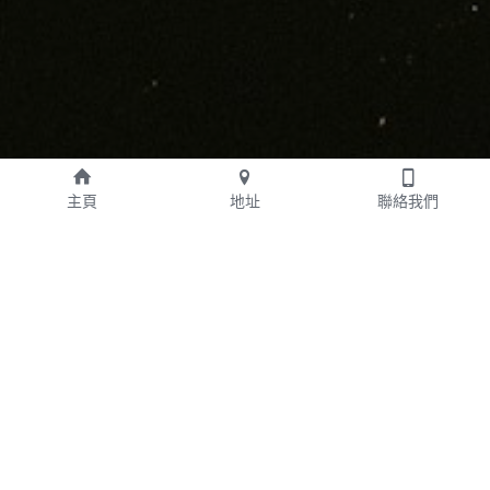
感謝你登記! 
主頁
地址
聯絡我們
憑以下指定優惠碼可獲以下
優惠：