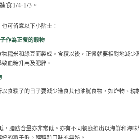
食1/4-1/3。 
也可留意以下小貼士： 
糭子作為正餐的穀物 
食物糯米和綠豆而製成。食糭以後，正餐就要相對地減少
致血糖升高及肥胖。 
物
所以食糭子的日子要減少進食其他油膩食物，如炸物、精
量低，脂肪含量亦非常低。亦有不同餐廳推出以海鮮和海味
傳統的糭子低。轉轉新口味亦無妨。