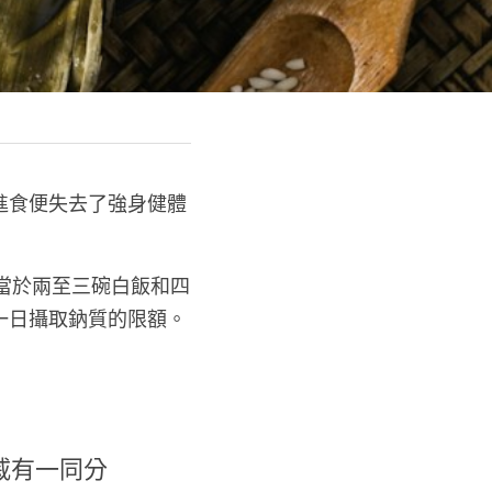
進食便失去了強身健體
相當於兩至三碗白飯和四
一日攝取鈉質的限額。
戚有一同分