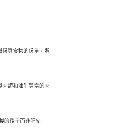
澱粉質食物的份量，避
製肉類和油脂豐富的肉
製的糭子而非肥豬