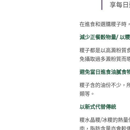
享每日進
在進食和選購糭子時，
減少正餐穀物量/ 以
糭子都是以高澱粉質
免攝取過多澱粉質而導
避免當日進食油膩食
糭子含的油份不少，
類等。 
以新式代替傳統 
糭水晶糭/冰糭的熱
肉，脂肪含量亦會較