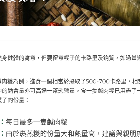
強身健體的寓意，但要留意糭子的卡路里及鈉質，如過量
鹹肉糭為例，進食一個相當於攝取了500-700卡路里，
中的鈉含量亦可高達一茶匙鹽量。食一隻鹹肉糭已用盡了
子的份量： 
：
每日最多一隻鹹肉糉 
：
由於裹蒸糉的份量大和熱量高，建議與親朋