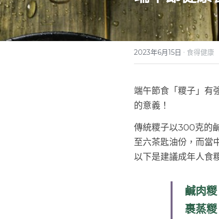
·
2023年6月15日
食得健康
端午節食「
糭子
」有
的意義！
傳統糭子以300克的
至六茶匙油份，而當
以下是建議成年人食糭
鹹肉糉
裹蒸糉