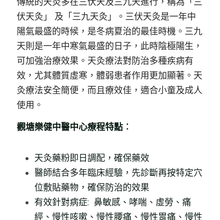
傳統的天灸多在三伏天及三九天進行，稱為
「
三
伏天灸
」
及
「
三九天灸
」
。三伏天灸是一年中
陽氣最盛的時候，是冬病夏治的最佳時機。三九
天則是一年中寒氣最盛的日子，此時陰極陽生，
可加強治療效果。天灸療法對防治多種疾病有
效，尤其體質虛寒，體弱患者作用更加顯著。天
灸療法安全簡便，而且療效佳，適合小童及成人
使用。
觀塘樂健中醫中心療程特點︰
天灸藥粉即日調配，確保藥效
醫師結合多年臨床經驗，先診斷再按特定穴
位敷貼藥物，確保防治的效果 
有效針對病症:  
鼻敏感
、
哮喘
、
虛勞
、
痛
經
、
慢性咳嗽
、
慢性腰痛
、
慢性胃痛
、
慢性